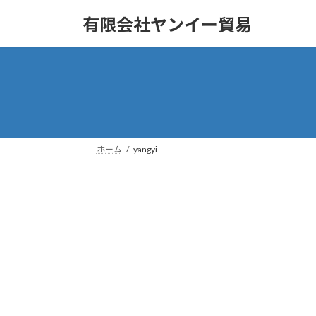
コ
ナ
有限会社ヤンイー貿易
ン
ビ
テ
ゲ
ン
ー
ツ
シ
へ
ョ
ス
ン
キ
に
ッ
移
ホーム
yangyi
プ
動