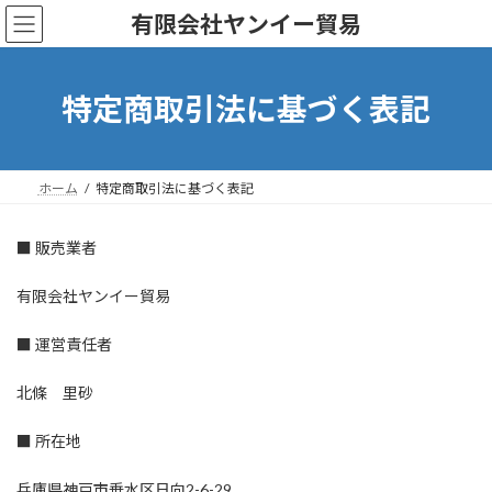
コ
ナ
有限会社ヤンイー貿易
ン
ビ
テ
ゲ
ン
ー
ツ
シ
特定商取引法に基づく表記
へ
ョ
ス
ン
キ
に
ッ
移
ホーム
特定商取引法に基づく表記
プ
動
■ 販売業者
有限会社ヤンイー貿易
■ 運営責任者
北條 里砂
■ 所在地
兵庫県神戸市垂水区日向2-6-29