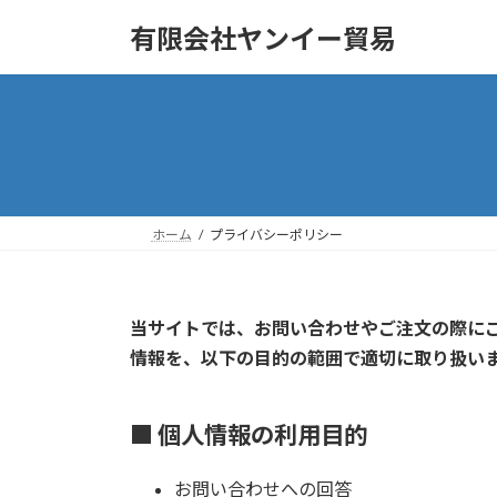
コ
ナ
有限会社ヤンイー貿易
ン
ビ
テ
ゲ
ン
ー
ツ
シ
へ
ョ
ス
ン
キ
に
ッ
移
ホーム
プライバシーポリシー
プ
動
当サイトでは、お問い合わせやご注文の際に
情報を、以下の目的の範囲で適切に取り扱い
■ 個人情報の利用目的
お問い合わせへの回答