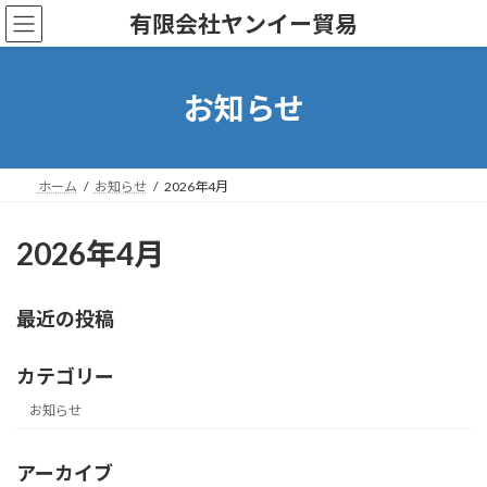
コ
ナ
有限会社ヤンイー貿易
ン
ビ
テ
ゲ
ン
ー
ツ
シ
お知らせ
へ
ョ
ス
ン
キ
に
ッ
移
ホーム
お知らせ
2026年4月
プ
動
2026年4月
最近の投稿
カテゴリー
お知らせ
アーカイブ